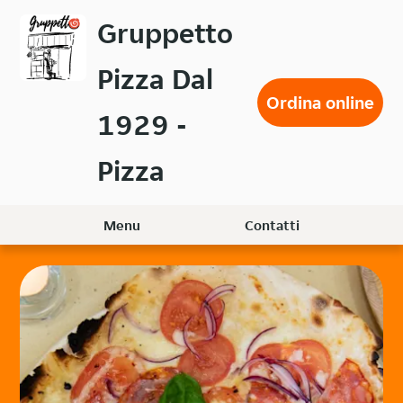
Passa
Gruppetto
al
contenuto
Pizza Dal
principale
Ordina online
1929 -
Pizza
Menu
Contatti